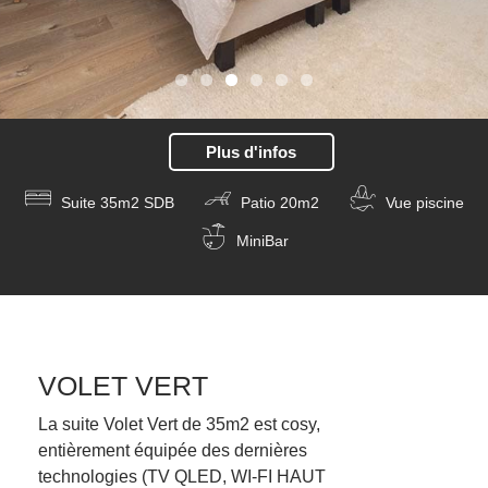
Plus d'infos
350€
Suite 35m2 SDB
Patio 20m2
Vue piscine
MiniBar
VOLET VERT
La suite Volet Vert de 35m2 est cosy,
entièrement équipée des dernières
technologies (TV QLED, WI-FI HAUT